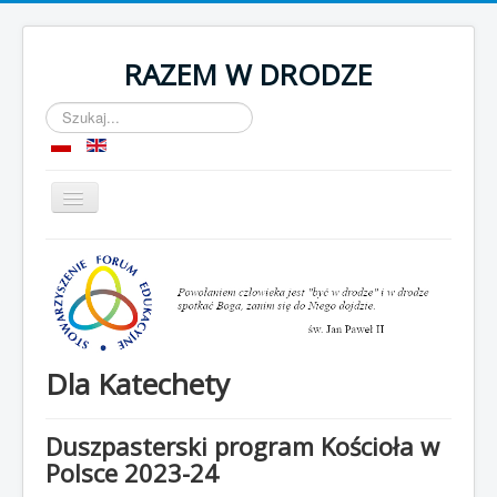
RAZEM W DRODZE
Szukaj...
Przełącz
nawigację
Start
O nas
Komnata
OPP
Dla Katechety
Kontakt
Duszpasterski program Kościoła w
Polsce 2023-24