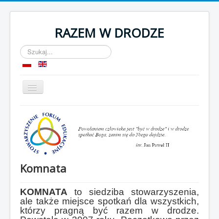
RAZEM W DRODZE
Szukaj...
Przełącz
nawigację
Start
O nas
Komnata
OPP
Komnata
Kontakt
KOMNATA
to siedziba stowarzyszenia,
ale także miejsce spotkań dla wszystkich,
którzy pragną być razem w drodze.