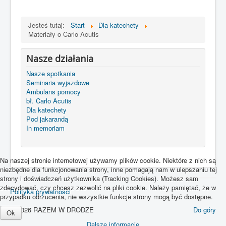
Jesteś tutaj:
Start
Dla katechety
Materiały o Carlo Acutis
Nasze działania
Nasze spotkania
Seminaria wyjazdowe
Ambulans pomocy
bł. Carlo Acutis
Dla katechety
Pod jakarandą
In memoriam
Na naszej stronie internetowej używamy plików cookie. Niektóre z nich są
niezbędne dla funkcjonowania strony, inne pomagają nam w ulepszaniu tej
strony i doświadczeń użytkownika (Tracking Cookies). Możesz sam
zdecydować, czy chcesz zezwolić na pliki cookie. Należy pamiętać, że w
Polityka prywatności
przypadku odrzucenia, nie wszystkie funkcje strony mogą być dostępne.
© 2026 RAZEM W DRODZE
Do góry
Ok
Dalsze informacje