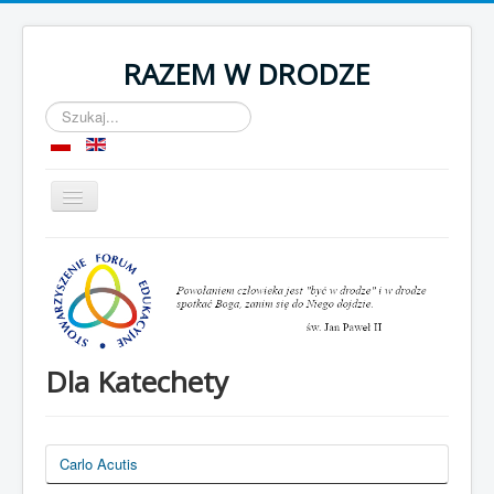
RAZEM W DRODZE
Szukaj...
Przełącz
nawigację
Start
O nas
Komnata
OPP
Dla Katechety
Kontakt
Carlo Acutis