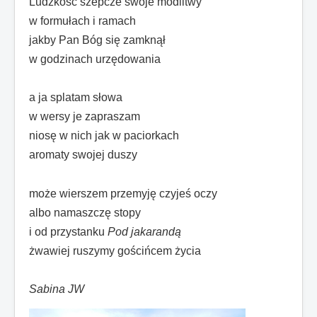
Ludzkość szepcze swoje modlitwy
w formułach i ramach
jakby Pan Bóg się zamknął
w godzinach urzędowania
a ja splatam słowa
w wersy je zapraszam
niosę w nich jak w paciorkach
aromaty swojej duszy
może wierszem przemyję czyjeś oczy
albo namaszczę stopy
i od przystanku
Pod jakarandą
żwawiej ruszymy gościńcem życia
Sabina JW