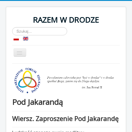
RAZEM W DRODZE
Szukaj...
Przełącz
nawigację
Start
O nas
Komnata
OPP
Pod Jakarandą
Kontakt
Wiersz. Zaproszenie Pod Jakarandę