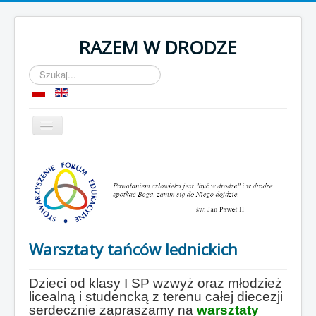
RAZEM W DRODZE
Szukaj...
Przełącz
nawigację
Start
O nas
Komnata
OPP
Warsztaty tańców lednickich
Kontakt
Dzieci od klasy I SP wzwyż oraz młodzież
licealną i studencką z terenu całej diecezji
serdecznie zapraszamy na
warsztaty